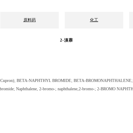
原料药
化工
2-溴萘
(Cupron); BETA-NAPHTHYL BROMIDE; BETA-BROMONAPHTHALENE;
romide; Naphthalene, 2-bromo-; naphthalene,2-bromo-; 2-BROMO NAPH