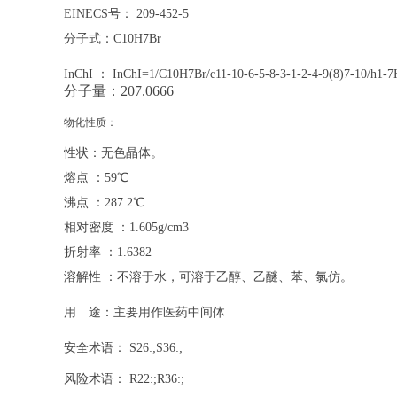
EINECS号： 209-452-5
分子式：C10H7Br
InChI ： InChI=1/C10H7Br/c11-10-6-5-8-3-1-2-4-9(8)7-10/h1-
分子量：207.0666
物化性质：
性状：无色晶体。
产品展示
新闻中心
企业文化
熔点 ：59℃
沸点 ：287.2℃
相对密度 ：1.605g/cm3
制造
折射率 ：1.6382
伟信医药
邮编： 
溶解性 ：不溶于水，可溶于乙醇、乙醚、苯、氯仿。
电话：0
用 途：主要用作医药中间体
传真
GREAT INNOVATION PHARMA
网址：w
安全术语： S26:;S36:;
邮箱
风险术语： R22:;R36:;