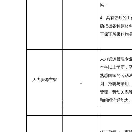
风；
4
、具有强烈的工
确把握各种原材
下保证所采购物
人力资源管理专
本科以上学历，
熟悉国家的劳动
人力资源主管
1
划、招聘与录用
管理、劳动关系
和组织沟通能力
产品展示
新闻中心
企业文化
制造
化工类专业、市