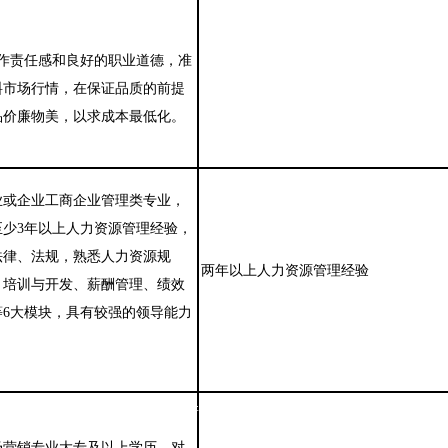
作责任感和良好的职业道德，准
料市场行情，在保证品质的前提
品价廉物美，以求成本最低化。
业或企业工商企业管理类专业，
至少
3
年以上人力资源管理经验，
法律、法规，熟悉人力资源规
两年以上人力资源管理经验
、培训与开发、薪酬管理、绩效
等
6
大模块，具有较强的领导能力
。
地基：上海市闵行区紫竹国家高新技术产业开发区紫星路588号
场营销专业大专及以上学历，对