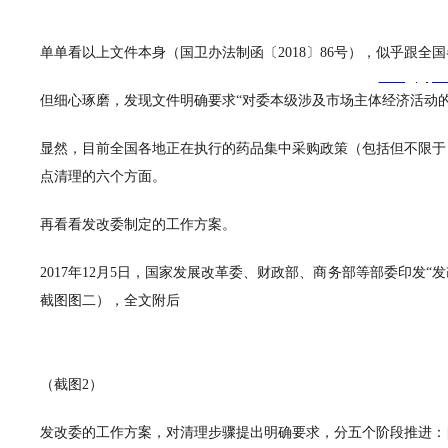
传真：
021-
57747
GREAT INNOVATION PHARMA
网址：www.giphar
单单看以上文件本身（国卫办法制函〔2018〕86号），似乎跟
邮箱：
sales@giph
但细心琢磨，发现文件明确要求“对委本级涉及市场主体经济活动
l rights reserved版权所有 © 伟信医药（上海）有限公司 未经许可 严禁复制字
显然，目前全国各地正在执行的药品集中采购政策（包括但不限于
点清理的六个方面。
再看看发改委制定的工作方案。
2017年12月5日，国家发展改革委、财政部、商务部等部委印发“发
截图图二），全文附后
（截图2）
发改委的工作方案，对清理步骤提出明确要求，分五个阶段推进：