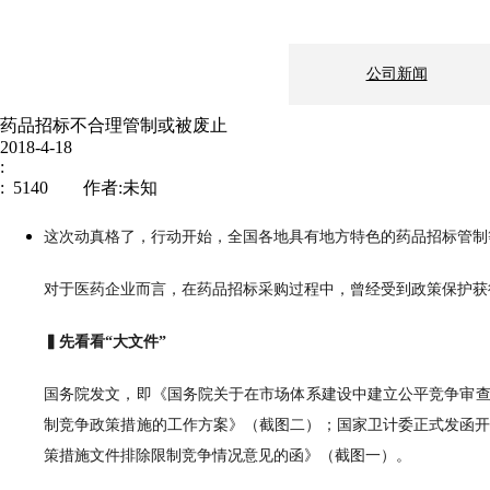
公司新闻
药品招标不合理管制或被废止
2018-4-18
:
: 5140 作者:未知
这次动真格了，行动开始，全国各地具有地方特色的药品招标管制
对于医药企业而言，在药品招标采购过程中，曾经受到政策保护获
新闻中心
企业文化
▍先看看“大文件”
国务院发文，即《国务院关于在市场体系建设中建立公平竞争审查制
制造地基：上海市
制竞争政策措施的工作方案》（截图二）；国家卫计委正式发函开始
伟信医药
邮编： 200241
策措施文件排除限制竞争情况意见的函》（截图一）。
电话：021-511431