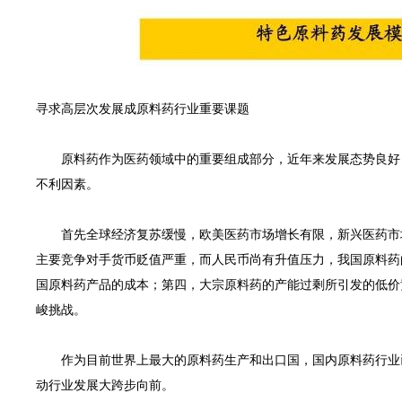
电话：021-511431
传真：
021-
57747
GREAT INNOVATION PHARMA
网址：www.giphar
邮箱：
sales@giph
寻求高层次发展成原料药行业重要课题
l rights reserved版权所有 © 伟信医药（上海）有限公司 未经许可 严禁复制字
原料药作为医药领域中的重要组成部分，近年来发展态势良好，
不利因素。
首先全球经济复苏缓慢，欧美医药市场增长有限，新兴医药市场
主要竞争对手货币贬值严重，而人民币尚有升值压力，我国原料药
国原料药产品的成本；第四，大宗原料药的产能过剩所引发的低价
峻挑战。
作为目前世界上最大的原料药生产和出口国，国内原料药行业已
动行业发展大跨步向前。