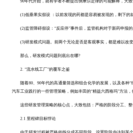
90年代开始，就有学者不断提出倒摩尔定律的可能解释，大致
(1)低垂果实假设 ：以前发现的药都是容易被发现的，剩下的就
(2)监管障碍假设：“反应停”事件后，监管机构对于新药申报的
(3)研发模式问题。前两个无论是否是客观事实，都是难以改
那么，研发模式问题到底出在哪?
2. “流水线工厂”的覆车之鉴
随着80、90年代的高通量筛选和组合化学的发展，以及各种“
汽车工业践行的一些管理策略，例如丰田的“精益六西格玛”方法
这些研发管理策略的核心点，大致包括：严格的阶段分工、整体
2.1 里程碑目标悖论
由于研发过程被严格的拆分成不同阶段，设置阶段内达到某个里