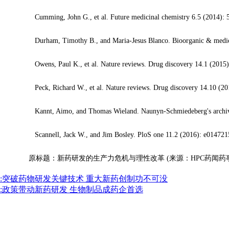
Cumming, John G., et al. Future medicinal chemistry 6.5 (2014): 
Durham, Timothy B., and Maria-Jesus Blanco. Bioorganic & medicina
Owens, Paul K., et al. Nature reviews. Drug discovery 14.1 (2015)
Peck, Richard W., et al. Nature reviews. Drug discovery 14.10 (20
Kannt, Aimo, and Thomas Wieland. Naunyn-Schmiedeberg's archives
Scannell, Jack W., and Jim Bosley. PloS one 11.2 (2016): e014721
原标题：新药研发的生产力危机与理性改革 (来源：HPC药闻药事
:突破药物研发关键技术 重大新药创制功不可没
:政策带动新药研发 生物制品成药企首选