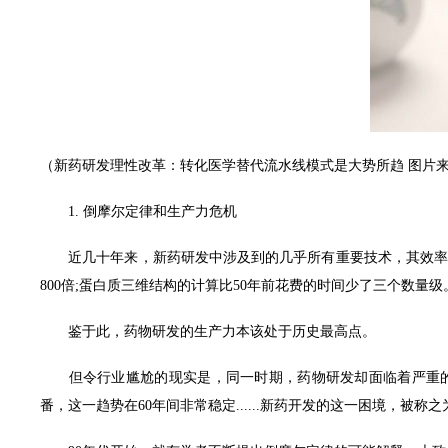
电话：021-511431
传真：
021-
57747
GREAT INNOVATION PHARMA
网址：www.giphar
邮箱：
sales@giph
l rights reserved版权所有 © 伟信医药（上海）有限公司 未经许可 严禁复制字
（新药研发理性改革：转化医学替代流水线模式是大势所趋 图片
1. 倒摩尔定律和生产力危机
近几十年来，新药研发中涉及到的几乎所有重要技术，其效率均得
800倍;蛋白质三维结构的计算比50年前花费的时间少了三个数量级
鉴于此，药物研发的生产力本该处于历史最高点。
但令行业尴尬的现实是，同一时期，药物研发却面临着严重的“生产
番，这一趋势在60年间非常稳定......新药开发的这一困境，被称之