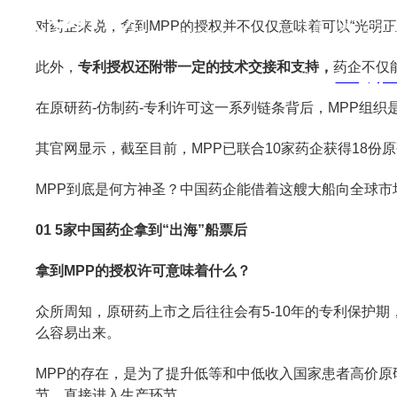
电话：021-511431
对药企来说，拿到MPP的授权并不仅仅意味着可以“光明
传真：
021-
57747
GREAT INNOVATION PHARMA
网址：www.giphar
此外，
专利授权还附带一定的技术交接和支持，
药企不仅
邮箱：
sales@giph
在原研药-仿制药-专利许可这一系列链条背后，MPP组
l rights reserved版权所有 © 伟信医药（上海）有限公司 未经许可 严禁复制字
其官网显示，截至目前，MPP已联合10家药企获得18份
MPP到底是何方神圣？中国药企能借着这艘大船向全球市
01 5家中国药企拿到“出海”船票后
拿到MPP的授权许可意味着什么？
众所周知，原研药上市之后往往会有5-10年的专利保护
么容易出来。
MPP的存在，是为了提升低等和中低收入国家患者高价原
节，直接进入生产环节。