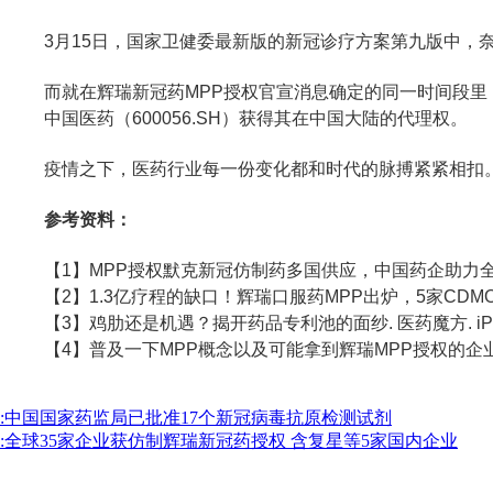
3月15日，国家卫健委最新版的新冠诊疗方案第九版中，奈玛
而就在辉瑞新冠药MPP授权官宣消息确定的同一时间段里，2
中国医药（600056.SH）获得其在中国大陆的代理权。
疫情之下，医药行业每一份变化都和时代的脉搏紧紧相扣
参考资料：
【1】MPP授权默克新冠仿制药多国供应，中国药企助力全球疫情防
【2】1.3亿疗程的缺口！辉瑞口服药MPP出炉，5家CDMO公司在
【3】鸡肋还是机遇？揭开药品专利池的面纱. 医药魔方. iPeace.
【4】普及一下MPP概念以及可能拿到辉瑞MPP授权的企业. 韭
:中国国家药监局已批准17个新冠病毒抗原检测试剂
:全球35家企业获仿制辉瑞新冠药授权 含复星等5家国内企业