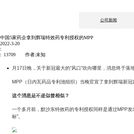
公司新闻
中国5家药企拿到辉瑞特效药专利授权的MPP
2022-3-20
:
: 13709 作者:未知
月17日晚，关于新冠最大的“风口”吹向哪里，消息终于落
MPP（日内瓦药品专利池组织）当晚官宣了拿到辉瑞新冠
新闻中心
企业文化
这个消息是不是似曾相似？
一个多月前，默沙东特效药的专利授权同样是通过MPP发出
制造地基：上海市
标”。
伟信医药
邮编： 200241