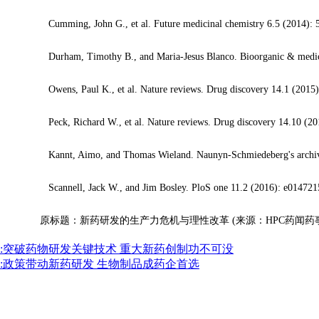
Cumming, John G., et al. Future medicinal chemistry 6.5 (2014): 
Durham, Timothy B., and Maria-Jesus Blanco. Bioorganic & medicina
Owens, Paul K., et al. Nature reviews. Drug discovery 14.1 (2015)
Peck, Richard W., et al. Nature reviews. Drug discovery 14.10 (20
Kannt, Aimo, and Thomas Wieland. Naunyn-Schmiedeberg's archives
Scannell, Jack W., and Jim Bosley. PloS one 11.2 (2016): e014721
原标题：新药研发的生产力危机与理性改革 (来源：HPC药闻药事
:突破药物研发关键技术 重大新药创制功不可没
:政策带动新药研发 生物制品成药企首选