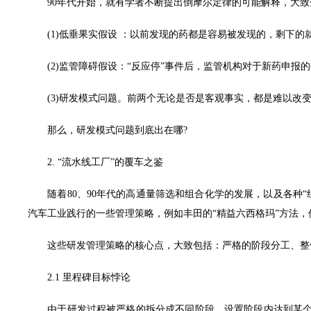
90年代开始，就有学者不断提出倒摩尔定律的可能解释，大致
(1)低垂果实假设 ：以前发现的药都是容易被发现的，剩下的就
(2)监管障碍假设：“反应停”事件后，监管机构对于新药申报的
(3)研发模式问题。前两个无论是否是客观事实，都是难以改
那么，研发模式问题到底出在哪?
2. “流水线工厂”的覆车之鉴
随着80、90年代的高通量筛选和组合化学的发展，以及各种“
汽车工业践行的一些管理策略，例如丰田的“精益六西格玛”方法
这些研发管理策略的核心点，大致包括：严格的阶段分工、整体
2.1 里程碑目标悖论
由于研发过程被严格的拆分成不同阶段，设置阶段内达到某个里