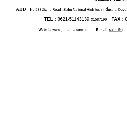
ADD
d
: No 588 Zixing Road , Zizhu National High-tech In
ustrial Dev
TEL
：
8621-51143139
FAX
：
; 31587196
:
Website
:www.gipharma.com.cn
E-mail
sales@
gip