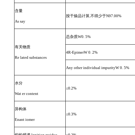
含量
按干燥品计算
,不得少于N97.00%
As say
总杂质
W0. 5%
有关物质
4R-EpimerW 0. 2%
Re lated substances
Any other individual impurityW 0. 5%
水分
≤
0.2%
Wat er content
异构体
≤
0.3%
Enant iomer
炽灼残渣
lgnition residue
≤
0.2%