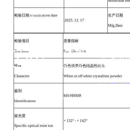
Molecular for
检验日期
examination date
生产日期
新闻中心
企业文化
2025. 12. 17
Mfg.Date
制造地基：上海市
检验项目
质量指标
伟信医药
邮编： 200241
Test Item
Specifications
电话：021-511431
传真：
021-
57747
性状
白色或类白色结晶性粉末
GREAT INNOVATION PHARMA
网址：www.giphar
Character
White or off white crystalline powder
邮箱：
sales@giph
鉴别
MS/HNMR
l rights reserved版权所有 © 伟信医药（上海）有限公司 未经许可 严禁复制字
ldentification
旋光度
+ 132° - + 142°
Specific optical rotat ion